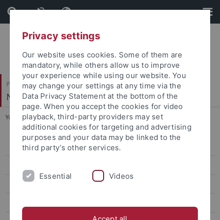
Skip
Skip
to
to
content
footer
Privacy settings
Our website uses cookies. Some of them are
mandatory, while others allow us to improve
your experience while using our website. You
Philosophische Fakultät
may change your settings at any time via the
Neuere Geschichte
Data Privacy Statement at the bottom of the
page. When you accept the cookies for video
playback, third-party providers may set
You are here:
Startseite
...
Prof. Dr. Hahn
additional cookies for targeting and advertising
purposes and your data may be linked to the
Prof. Dr. Brauner
third party’s other services.
Prof. Dr. Brendle
Essential
Videos
Dr. Laura Dierksmeier
Prof. Dr. Dürr
Accept all