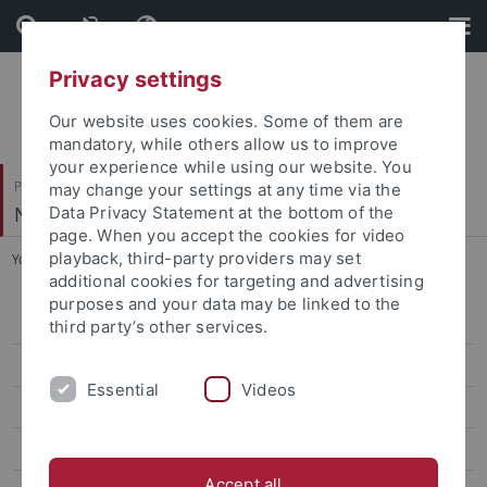
Skip
Skip
to
to
content
footer
Privacy settings
Our website uses cookies. Some of them are
mandatory, while others allow us to improve
your experience while using our website. You
Philosophische Fakultät
may change your settings at any time via the
Neuere Geschichte
Data Privacy Statement at the bottom of the
page. When you accept the cookies for video
playback, third-party providers may set
You are here:
Startseite
...
PD Dr. Torsten Riotte
additional cookies for targeting and advertising
purposes and your data may be linked to the
Prof. Dr. Brauner
third party’s other services.
Prof. Dr. Brendle
Essential
Videos
Dr. Laura Dierksmeier
Prof. Dr. Dürr
Accept all