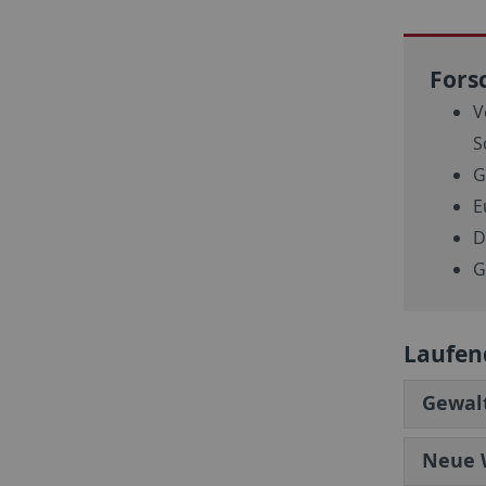
Fors
V
S
G
E
D
G
Laufen
Gewalt
Neue W