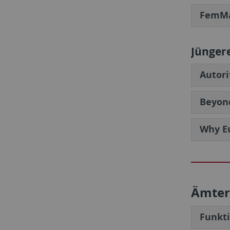
FemMa
Jünger
Autori
Beyond
Why E
Ämter
Funkt