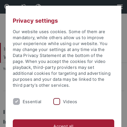
Skip
Skip
to
to
content
footer
Privacy settings
Our website uses cookies. Some of them are
mandatory, while others allow us to improve
your experience while using our website. You
Internationales Zentrum für Ethik in den
may change your settings at any time via the
Data Privacy Statement at the bottom of the
Wissenschaften (IZEW)
page. When you accept the cookies for video
playback, third-party providers may set
You are here:
Startseite
...
INTEGRAM
additional cookies for targeting and advertising
purposes and your data may be linked to the
third party’s other services.
Pressemitteilungen
Abgeschlossene Projekte
Essential
Videos
INTEGRAM
Integrierte Forschung: Eine kritische Analyse
Accept all