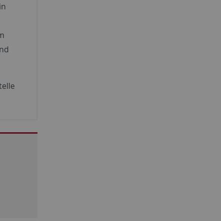
in
em
und
telle