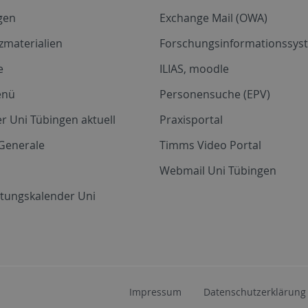
gen
Exchange Mail (OWA)
zmaterialien
Forschungsinformationssyst
e
ILIAS, moodle
enü
Personensuche (EPV)
r Uni Tübingen aktuell
Praxisportal
Generale
Timms Video Portal
Webmail Uni Tübingen
ltungskalender Uni
Impressum
Datenschutzerklärung