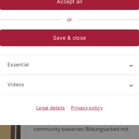
Accept all
or
Save & close
Essential
Nilima Zaman
ist Gründerin eines Netzwerks
Schwarze, indigene, Menschen of Color und
Jüd:innen – BiPoC+ Feminismen*. Sie arbeitet
Videos
freie Bildungsreferentin und Forscherin zu 
wie Körper Studies (Gender, Race,
Legal details
Privacy policy
Intersektionalität), (Post-)Kolonialität und bri
Praxiserfahrung in der antidiskriminierende
community-basierten Bildungsarbeit mit.