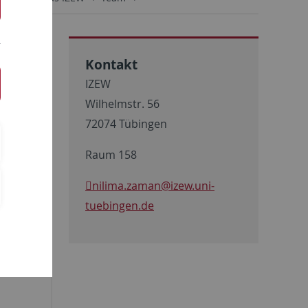
Kontakt
IZEW
Wilhelmstr. 56
72074 Tübingen
 für
Raum 158
nilima.zaman
@izew.uni-
 als
tuebingen.de
Themen
ngt
n sowie