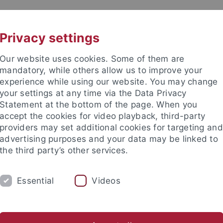
UNI A-Z
KONTAKT
Privacy settings
Our website uses cookies. Some of them are
mandatory, while others allow us to improve your
experience while using our website. You may change
your settings at any time via the Data Privacy
 für Ethik in den Wissenschaft
Statement at the bottom of the page. When you
accept the cookies for video playback, third-party
providers may set additional cookies for targeting and
advertising purposes and your data may be linked to
the third party’s other services.
RE
PUBLIKATIONEN
BIBLIOTHEK
Essential
Videos
EW
Anfahrt
Jahresrückblicke
Förderverein
Stellena
nd Institute
Internationales Zentrum für Ethik in den Wissensc