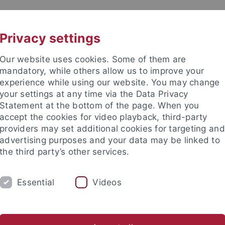
UNI A-Z
KONTAKT
Privacy settings
Our website uses cookies. Some of them are
mandatory, while others allow us to improve your
experience while using our website. You may change
your settings at any time via the Data Privacy
Statement at the bottom of the page. When you
accept the cookies for video playback, third-party
enschaft
providers may set additional cookies for targeting and
advertising purposes and your data may be linked to
the third party’s other services.
Essential
Videos
UM
FORSCHUNG
INTERNATIONALES
ische Fakultät
Fachbereiche
Philosophie - Rhetorik - Medien