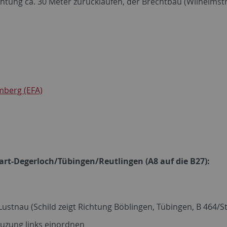
htung ca. 30 Meter zurücklaufen, der Brechtbau (Wilhelmstra
mberg (EFA)
t-Degerloch/Tübingen/Reutlingen (A8 auf die B27):
Lustnau (Schild zeigt Richtung Böblingen, Tübingen, B 464/S
euzung links einordnen