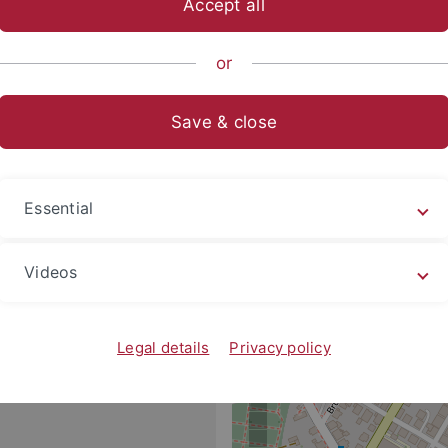
Accept all
or
Save & close
iats
Anfahrtsplan
Essential
Videos
Legal details
Privacy policy