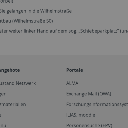
vorbei)
ie gelangen in die Wilhelmstraße
htbau (Wilhelmstraße 50)
er weiter linker Hand auf dem sog. „Schiebeparkplatz“ (unau
Angebote
Portale
zustand Netzwerk
ALMA
gen
Exchange Mail (OWA)
zmaterialien
Forschungsinformationssyst
e
ILIAS, moodle
enü
Personensuche (EPV)