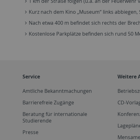
1 km der Straße folgen (u.a. an der Feuerwehr 
Kurz nach dem Kino „Museum“ links abbiegen, S
Nach etwa 400 m befindet sich rechts der Brec
Kostenlose Parkplätze befinden sich rund 50 Met
Service
Weitere 
Amtliche Bekanntmachungen
Betriebs
Barrierefreie Zugänge
CD-Vorla
Beratung für internationale
Konferen
Studierende
Lageplän
Presse
Mensam