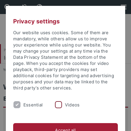
Skip
Skip
to
to
content
footer
Privacy settings
Our website uses cookies. Some of them are
mandatory, while others allow us to improve
your experience while using our website. You
Philosophische Fakultät
may change your settings at any time via the
Institut für Medienwissenschaft
Data Privacy Statement at the bottom of the
page. When you accept the cookies for video
playback, third-party providers may set
You are here:
Startseite
...
Studienunterlagen
additional cookies for targeting and advertising
purposes and your data may be linked to the
Wichtige Studienunterlagen
third party’s other services.
Bachelor Medienwissenschaft
Essential
Videos
Wichtige Dokumente
Studienordnung 2019
Modulhandbuch 2019
Accept all