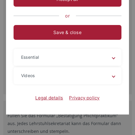
Studienordnung Allgemeiner Teil 2016
or
Studienordnung Besonderer Teil 2016
Modulhandbuch 2016
Save & close
Auswahlsatzung
Prüfungsberechtigte für Bachelorarbeiten
Essential
Handreichung zur Bachelor-Arbeit
Handreichung zum Modul P1 Projektstudium
Videos
Wahl der Betreuungsperson für Ihre Bachelorarbeit
Legal details
Privacy policy
Pflichtpraktikum B.A.
Füllen Sie das Formular „Bestätigung Pflichtpraktikum“
aus. Jedes Lehrstuhlsekretariat kann das Formular dann
unterschreiben und stempeln.