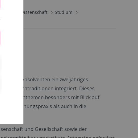
 für Medienwissenschaft
Studium
nen und -Absolventen ein zweijähriges
tliche Fachtraditionen integriert. Dieses
liche Kernthemen besonders mit Blick auf
 die Forschungspraxis als auch in die
enschaft und Gesellschaft sowie der
und unmittelbar verwertbare Antworten gefordert