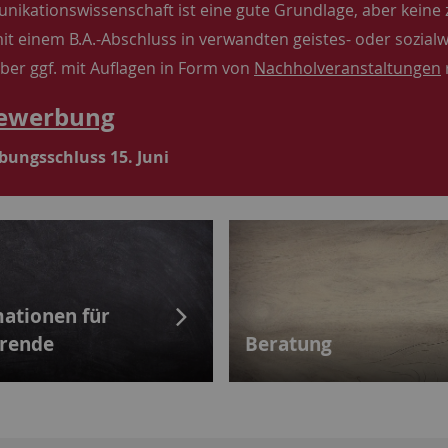
ikationswissenschaft ist eine gute Grundlage, aber keine
it einem B.A.-Abschluss in verwandten geistes- oder sozia
ber ggf. mit Auflagen in Form von
Nachholveranstaltungen
ewerbung
ungsschluss 15. Juni
ationen für
erende
Beratung