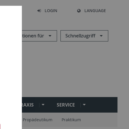
SEARCH
LOGIN
LANGUAGE
Informationen für
Schnellzugriff
PRAXIS
SERVICE
onstage
Propädeutikum
Praktikum