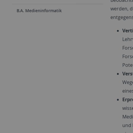
werden, d
B.A. Medieninformatik
entgegens
Vert
Lehr
Fors
Fors
Pote
Vers
Wege
eine
Erp
wiss
Medi
und 