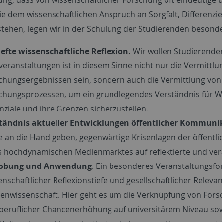
ie dem wissenschaftlichen Anspruch an Sorgfalt, Differenzi
tehen, legen wir in der Schulung der Studierenden besonde
iefte wissenschaftliche Reflexion.
Wir wollen Studierenden
veranstaltungen ist in diesem Sinne nicht nur die Vermittl
chungsergebnissen sein, sondern auch die Vermittlung von
chungsprozessen, um ein grundlegendes Verständnis für Wi
nziale und ihre Grenzen sicherzustellen.
tändnis aktueller Entwicklungen öffentlicher Kommuni
 an die Hand geben, gegenwärtige Krisenlagen der öffent
s hochdynamischen Medienmarktes auf reflektierte und ve
robung und Anwendung
. Ein besonderes Veranstaltungsfo
enschaftlicher Reflexionstiefe und gesellschaftlicher Relev
enwissenschaft. Hier geht es um die Verknüpfung von For
beruflicher Chancenerhöhung auf universitärem Niveau sowi