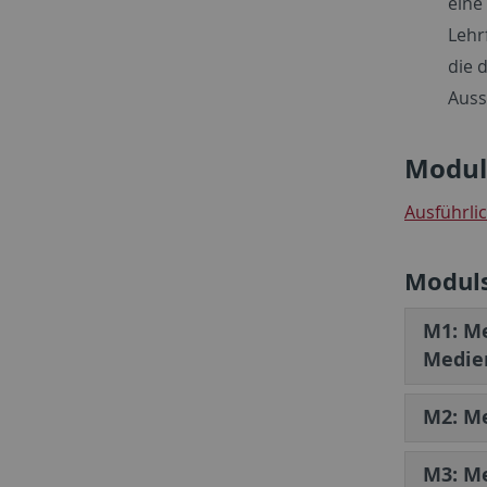
eine
Lehr
die 
Auss
Modul
Ausführli
Moduls
M1: Me
Medie
M2: Me
M3: Me