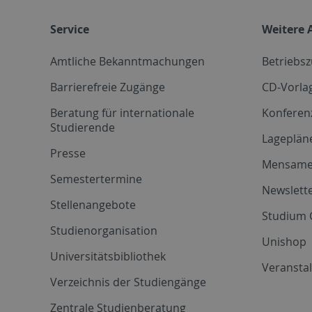
Service
Weitere 
Amtliche Bekanntmachungen
Betriebs
Barrierefreie Zugänge
CD-Vorla
Beratung für internationale
Konferen
Studierende
Lageplän
Presse
Mensam
Semestertermine
Newslette
Stellenangebote
Studium 
Studienorganisation
Unishop
Universitätsbibliothek
Veransta
Verzeichnis der Studiengänge
Zentrale Studienberatung