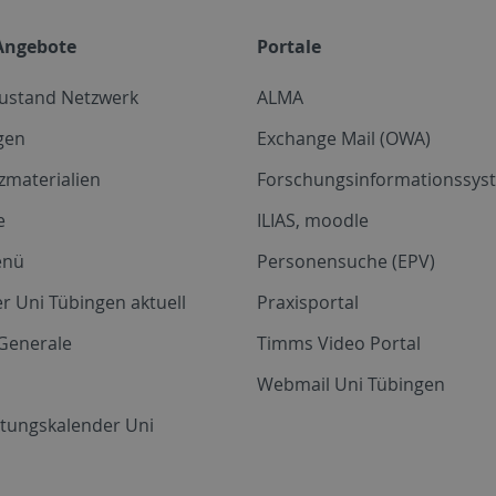
Angebote
Portale
zustand Netzwerk
ALMA
gen
Exchange Mail (OWA)
zmaterialien
Forschungsinformationssyst
e
ILIAS, moodle
enü
Personensuche (EPV)
r Uni Tübingen aktuell
Praxisportal
Generale
Timms Video Portal
Webmail Uni Tübingen
ltungskalender Uni