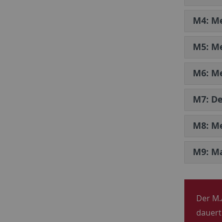
M4: Me
M5: Me
M6: Me
M7: De
M8: Me
M9: M
Der M.
dauert