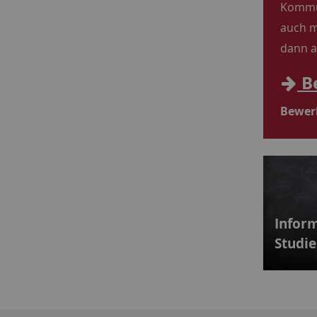
Kommun
auch m
dann a
B
Bewerb
Inform
Studi