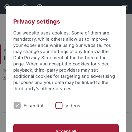
Skip
Skip
to
to
content
footer
Privacy settings
Our website uses cookies. Some of them are
mandatory, while others allow us to improve
your experience while using our website. You
Philosophische Fakultät
may change your settings at any time via the
Institut für Medienwissenschaft
Data Privacy Statement at the bottom of the
page. When you accept the cookies for video
playback, third-party providers may set
You are here:
Startseite
...
additional cookies for targeting and advertising
Zentrum für interdisziplinäre Medienforschung
purposes and your data may be linked to the
third party’s other services.
Veranstaltungen
Essential
Videos
Beteiligte
Kontakt
Accept all