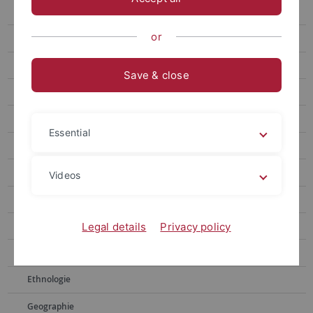
Alte Geschichte
or
Alter Orient
Anglistik, Amerikanistik
Save & close
Astronomie
Bibliothekswissenschaft, Archivwesen
Essential
Biochemie
Biologie
Videos
Chemie
Empirische Kulturwissenschaft
Legal details
Privacy policy
Erziehungswissenschaft
Ethnologie
Geographie