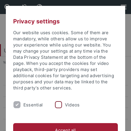
Skip
Skip
to
to
content
footer
Privacy settings
Our website uses cookies. Some of them are
mandatory, while others allow us to improve
your experience while using our website. You
Universitätsbibliothek
may change your settings at any time via the
Data Privacy Statement at the bottom of the
You are here:
Startseite
...
Religionswissenschaft*
page. When you accept the cookies for video
playback, third-party providers may set
additional cookies for targeting and advertising
Fachgebiete
purposes and your data may be linked to the
third party’s other services.
Ägyptologie
Allgemeine Rhetorik
Essential
Videos
Allgemeine u. vergleichende Literaturwissenschaft
Allgemeine u. vergleichende Sprachwissenschaft
Accept all