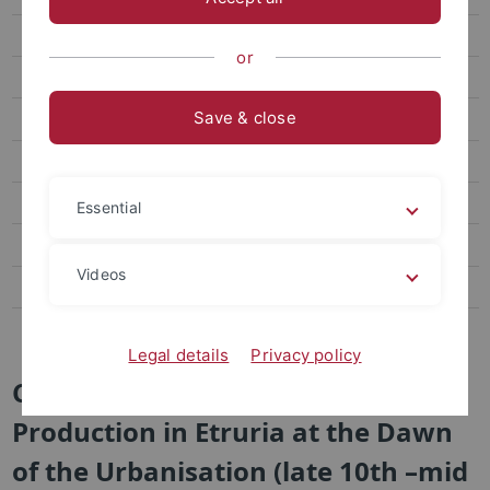
Ausstellungsprojekte
or
Fachkonferenzen
Save & close
Exkursionen
Abschlussarbeiten
Fördervereine
Essential
Publikationsreihen
Videos
Sammlung
Links
Legal details
Privacy policy
Crafts and the City Ceramic
Production in Etruria at the Dawn
of the Urbanisation (late 10th –mid