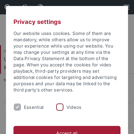
Skip
Skip
to
to
content
footer
Privacy settings
Our website uses cookies. Some of them are
mandatory, while others allow us to improve
your experience while using our website. You
Philosophische Fakultät
may change your settings at any time via the
Ur- und Frühgeschichte und Archäologie des
Data Privacy Statement at the bottom of the
page. When you accept the cookies for video
Mittelalters
playback, third-party providers may set
additional cookies for targeting and advertising
You are here:
Startseite
...
Aktuelle Forschungsprojekte
purposes and your data may be linked to the
third party’s other services.
Mitarbeiter
Essential
Videos
Forschungsprojekte
Aktuelle Forschungsprojekte
Abgeschlossene Forschungsprojekte
Accept all