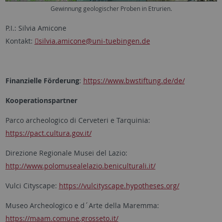
Gewinnung geologischer Proben in Etrurien.
P.I.: Silvia Amicone
Kontakt:
silvia.amicone
@uni-tuebingen.de
Finanzielle Förderung
:
https://www.bwstiftung.de/de/
Kooperationspartner
Parco archeologico di Cerveteri e Tarquinia:
https://pact.cultura.gov.it/
Direzione Regionale Musei del Lazio:
http://www.polomusealelazio.beniculturali.it/
Vulci Cityscape:
https://vulcityscape.hypotheses.org/
Museo Archeologico e d´Arte della Maremma:
https://maam.comune.grosseto.it/