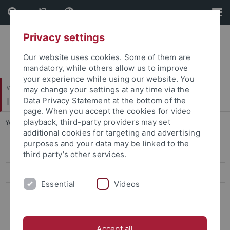
Skip
Skip
to
to
content
footer
Privacy settings
Our website uses cookies. Some of them are
mandatory, while others allow us to improve
your experience while using our website. You
Wirtschafts- und Sozialwissenschaftliche Fakultät
may change your settings at any time via the
Institut für Erziehungswissenschaft
Data Privacy Statement at the bottom of the
page. When you accept the cookies for video
playback, third-party providers may set
You are here:
Startseite
...
Sozialpädagogiktag 2012
additional cookies for targeting and advertising
purposes and your data may be linked to the
Personal
third party’s other services.
Forschungsprojekte
Essential
Videos
Masterstudiengang
Arbeitsstellen
Accept all