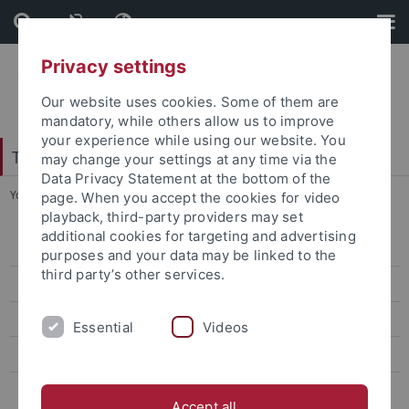
Skip
Skip
to
to
content
footer
Privacy settings
Our website uses cookies. Some of them are
mandatory, while others allow us to improve
your experience while using our website. You
Tübingen School of Education (TüSE)
may change your settings at any time via the
Data Privacy Statement at the bottom of the
You are here:
Startseite
...
Berufseinstieg Lehramt
page. When you accept the cookies for video
playback, third-party providers may set
additional cookies for targeting and advertising
Gymnasiales Lehramt Bachelor / Master
purposes and your data may be linked to the
third party’s other services.
Übergang vom Bachelor in den Master of Education
Erweiterungsfach/Drittfach
Essential
Videos
Künstlerisches Lehramt (Musik und Kunst)
Master of Education Quereinstieg Lehramt Gymnasium (Informatik -
Accept all
Physik - Mathematik)