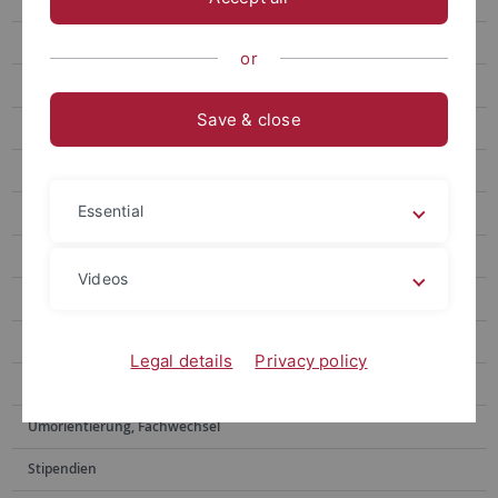
Gymnasiales Lehramt Staatsexamen/GymPO I
or
Berufliches Lehramt
Save & close
Bewerbung und Immatrikulation
Studienstart: Erstsemester Infos
Essential
Infoveranstaltungen
Wegweiser: Wann, was, wer, wo?
Videos
Prüfungsordnungen
Schulpraxis
Legal details
Privacy policy
Betriebs-/Sozial-/Vereinspraktikum
Umorientierung, Fachwechsel
Stipendien