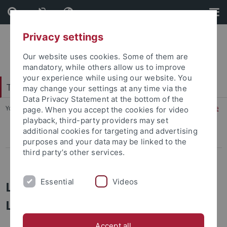
Skip
Skip
to
to
content
footer
Privacy settings
Our website uses cookies. Some of them are
mandatory, while others allow us to improve
your experience while using our website. You
Tübingen School of Education (TüSE)
may change your settings at any time via the
Data Privacy Statement at the bottom of the
You are here:
Startseite
...
Lehr:Transfer für Lehramtsstudierende
page. When you accept the cookies for video
playback, third-party providers may set
additional cookies for targeting and advertising
Lehr:Transfer für Schulen
purposes and your data may be linked to the
third party’s other services.
Lehr:Transfer für Lehramtsstudierende
Essential
Videos
Lehr:Transfer für
Lehramtsstudierende
Accept all