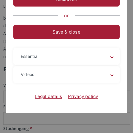
Liebe Lehramtsstudierende,
or
bitte füllen Sie das folgende Formular aus, wenn Sie Interesse
daran haben, an Schulen der Region in der Betreuung von
Save & close
Arbeitsgemeinschaften, Mittagsbetreuung, Förderangeboten,
Hausaufgabenhilfe o.ä. zu arbeiten. In der Regel wird eine
Aufwandsentschädigung vergleichbar mit der einer
ungeprüften Studentischen Hilfskraft gezahlt.
Essential
Formular Lehr:Transfer Studierende
Videos
Vor- und Zuname
*
Legal details
Privacy policy
Emailadresse (Universität)
*
Studiengang
*