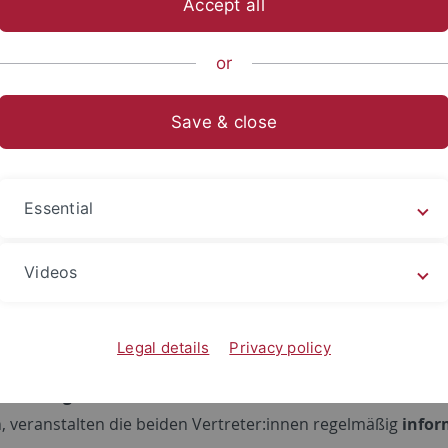
Accept all
or
orand:innenvertretung in der T
Save & close
n Doktorandenvertreter:innen stehen für die
Anliegen und
mit ihren Arbeiten an den lehrerbildenden Fakultäten im The
sind. In ihrer Funktion nehmen sie an den Sitzungen des Sc
Essential
eten die Belange der Doktorand:innen gegenüber dem Vors
hinaus nehmen sie
aktiven Einfluss auf die Ausgestalt
Videos
oc sowie auf das Programm des jährlichen Doktorand:
alog zwischen der TüSE und der Statusgruppe der Doktorand
Legal details
Privacy policy
ktorandenvertreter:innen in einem
stetigen Austausch mi
rnetzung der über die verschiedenen Fakultäten vertei
, veranstalten die beiden Vertreter:innen regelmäßig
infor