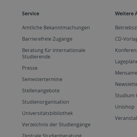
Service
Weitere 
Amtliche Bekanntmachungen
Betriebs
Barrierefreie Zugänge
CD-Vorla
Beratung für internationale
Konferen
Studierende
Lageplän
Presse
Mensam
Semestertermine
Newslette
Stellenangebote
Studium 
Studienorganisation
Unishop
Universitätsbibliothek
Veransta
Verzeichnis der Studiengänge
Zentrale Studienberatung