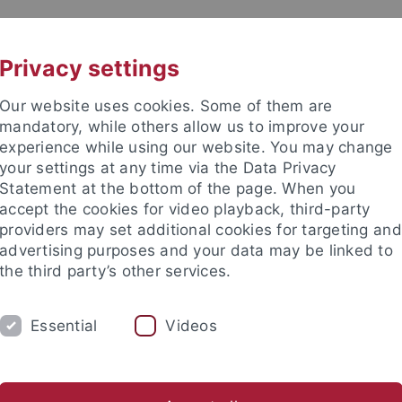
UNI A-Z
KONTAKT
Privacy settings
Our website uses cookies. Some of them are
mandatory, while others allow us to improve your
experience while using our website. You may change
your settings at any time via the Data Privacy
ation (TüSE)
Statement at the bottom of the page. When you
accept the cookies for video playback, third-party
providers may set additional cookies for targeting and
advertising purposes and your data may be linked to
the third party’s other services.
FORSCHUNG
INTERNATIONALISIERUNG
Essential
Videos
ale Einrichtungen
Tübingen School of Education (TüSE)
Forsc