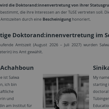
wird die Doktorand:innenvertretung von ihrer Statusgr
bestimmt, die ihre Interessen an der TüSE vertreten soll. D
n Amtszeiten durch eine
Bescheinigung
honoriert.
itige Doktorand:innenvertretung im S
aufende Amtszeit (August 2026 – Juli 2027) wurden Salw
reterin) ins Amt gewählt.
 Achahboun
Sinik
 ist Salwa
My name 
, ich bin
starting
aftliche
doctoral
erin und
Tübingen
in am Institut für
Educatio