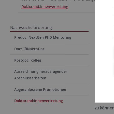
Doktorand:innenvertretung
Dokt
Nachwuchsförderung
Die beide
Predoc: NextGen PhD Mentoring
ein, die 
Doc: TüNaProDoc
verortet 
und vertr
Postdoc: Kolleg
Darüber 
Auszeichnung herausragender
TüNaProD
Abschlussarbeiten
Um den Di
Abgeschlossene Promotionen
beiden Do
um die
Ve
Doktorand:innenvertretung
zu können