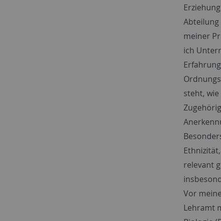
Erziehung
Abteilung
meiner P
ich Unterr
Erfahrung
Ordnungs
steht, wie
Zugehörig
Anerkennu
Besonders
Ethnizität
relevant g
insbesond
Vor meine
Lehramt m