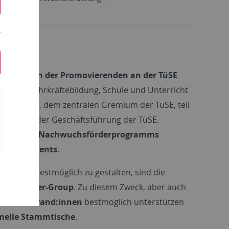
üSE
 Interessen der Promovierenden an der TüSE
menfeld Lehrkräftebildung, Schule und Unterricht
hool Boards, dem zentralen Gremium der TüSE, teil
tand und der Geschäftsführung der TüSE.
ung des TüSE-Nachwuchsförderprogramms
innenkonvents
.
:innen bestmöglich zu gestalten, sind die
t ihrer Peer-Group
. Zu diesem Zweck, aber auch
lten Doktorand:innen
bestmöglich unterstützen
melle Stammtische
.