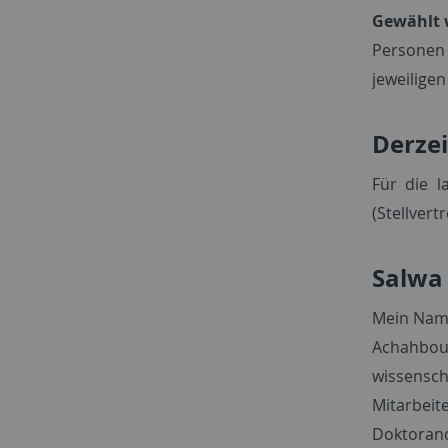
Gewählt 
Personen 
jeweilige
Derze
Für die l
(Stellvert
Salwa
Mein Name
Achahboun
wissensch
Mitarbeit
Doktorand