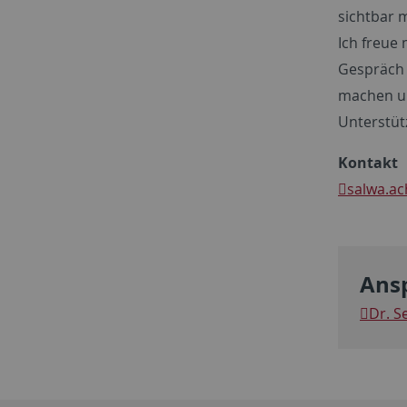
sichtbar 
Ich freue
Gespräch 
machen un
Unterstüt
Kontakt
salwa.a
Ans
Dr. S