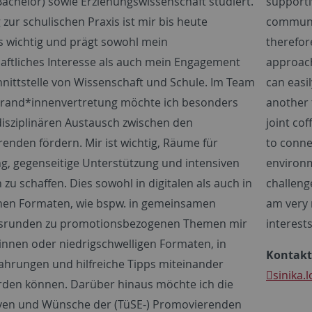
Bachelor) sowie Erziehungswissenschaft studiert.
supporti
zur schulischen Praxis ist mir bis heute
communit
 wichtig und prägt sowohl mein
therefor
aftliches Interesse als auch mein Engagement
approac
hnittstelle von Wissenschaft und Schule. Im Team
can easi
rand*innenvertretung möchte ich besonders
another 
disziplinären Austausch zwischen den
joint co
enden fördern. Mir ist wichtig, Räume für
to conne
g, gegenseitige Unterstützung und intensiven
environm
zu schaffen. Dies sowohl in digitalen als auch in
challeng
hen Formaten, wie bspw. in gemeinsamen
am very 
srunden zu promotionsbezogenen Themen mir
interest
innen oder niedrigschwelligen Formaten, in
Kontakt
ahrungen und hilfreiche Tipps miteinander
sinika.l
erden können. Darüber hinaus möchte ich die
ven und Wünsche der (TüSE-) Promovierenden