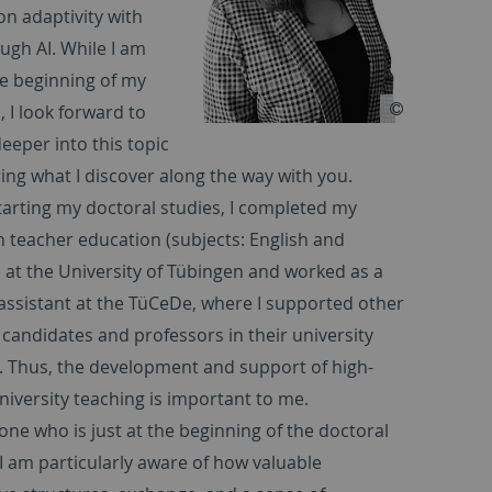
on adaptivity with
ugh AI. While I am
the beginning of my
, I look forward to
eeper into this topic
ing what I discover along the way with you.
tarting my doctoral studies, I completed my
n teacher education (subjects: English and
at the University of Tübingen and worked as a
assistant at the TüCeDe, where I supported other
 candidates and professors in their university
. Thus, the development and support of high-
university teaching is important to me.
ne who is just at the beginning of the doctoral
 I am particularly aware of how valuable