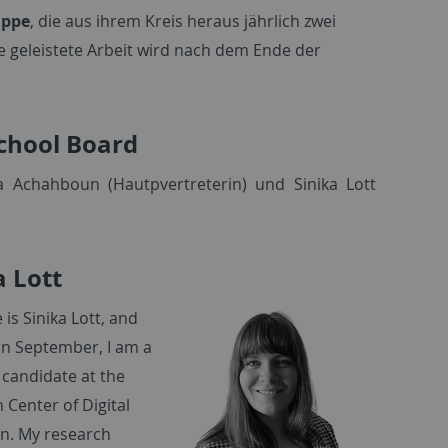
uppe
, die aus ihrem Kreis heraus jährlich zwei
ie geleistete Arbeit wird nach dem Ende der
chool Board
a Achahboun (Hautpvertreterin) und Sinika Lott
a Lott
is Sinika Lott, and
 in September, I am a
 candidate at the
 Center of Digital
n. My research