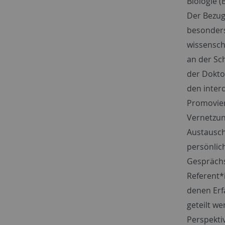
Biologie (
Der Bezug 
besonders
wissensch
an der Sc
der Dokto
den inter
Promovier
Vernetzun
Austausch 
persönlic
Gespräch
Referent*
denen Erf
geteilt w
Perspekti