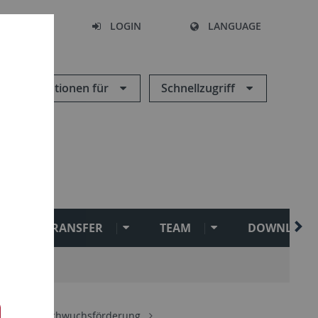
SEARCH
LOGIN
LANGUAGE
Informationen für
Schnellzugriff
TRANSFER
TEAM
DOWNLOAD
hung
Nachwuchsförderung