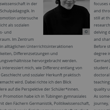
swissenschaft in der
focuses 
 Schulpädagogik. In
and thro
romotion untersuche
still at 
icht als sozialen
research
s- und
delving d
raum. Im Zentrum
and shar
 in alltäglichen Unterrichtsinteraktionen
Before s
keiten, Differenzsetzungen und
degree i
ngsverhältnisse hervorgebracht werden.
German) 
 interessiert mich, wie Differenz entlang von
student 
, Geschlecht und sozialer Herkunft praktisch
doctoral
emacht wird. Dabei richte ich den Blick
teaching
ere auf die Perspektive der Schüler*innen.
quality 
r Promotion habe ich in Tübingen gymnasiales
As someo
it den Fächern Germanistik, Politikwissenschaft,
journey,