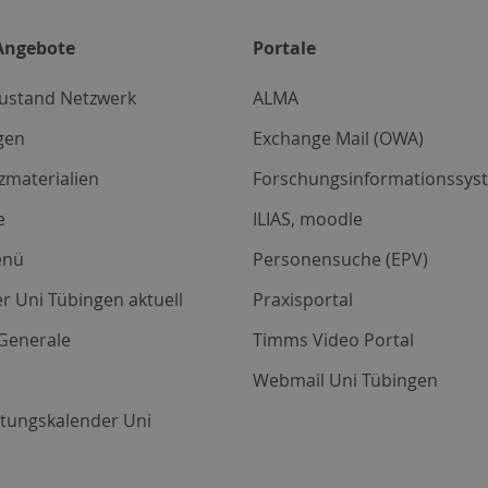
Angebote
Portale
zustand Netzwerk
ALMA
gen
Exchange Mail (OWA)
zmaterialien
Forschungsinformationssyst
e
ILIAS, moodle
enü
Personensuche (EPV)
r Uni Tübingen aktuell
Praxisportal
Generale
Timms Video Portal
Webmail Uni Tübingen
ltungskalender Uni