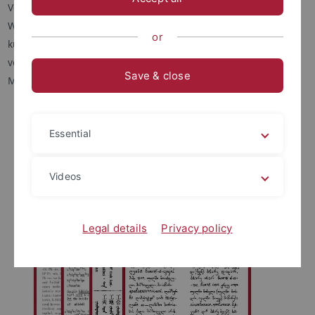
Vorhaben mit rund 192 Arbeitsstellen, darunter 20
Wörterbücher, 104 Editionen und drei sozial- bzw.
or
kulturwissenschaftliche Projekte, mit einem Gesamtvolumen
von etwa 80 Millionen Euro und rund 900 beteiligten
Save & close
Mitarbeitenden.
Essential
Videos
Legal details
Privacy policy