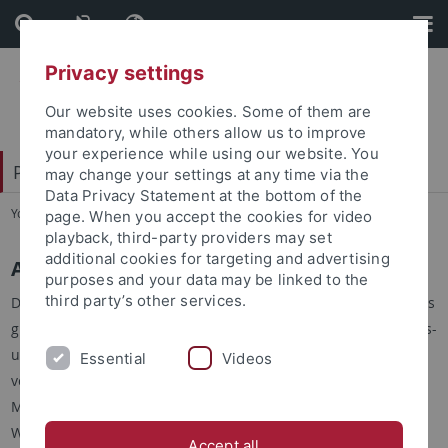
Skip
Skip
to
to
content
footer
Privacy settings
Our website uses cookies. Some of them are
mandatory, while others allow us to improve
your experience while using our website. You
Philosophische Fakultät
may change your settings at any time via the
Data Privacy Statement at the bottom of the
You are here:
Startseite
...
Akademieprojekte
page. When you accept the cookies for video
playback, third-party providers may set
additional cookies for targeting and advertising
Akademieprojekte
purposes and your data may be linked to the
third party’s other services.
Das
Akademienprogramm der Wissenschaftsakademien
ist das
größte Langzeitforschungsprogramm Deutschlands für geistes-
und sozialwissenschaftliche Grundlagenforschung und wird
Essential
Videos
von der Akademienunion koordiniert. Träger sind die acht
Mitgliedsakademien sowie die Nationale Akademie der
Wissenschaften Leopoldina. 2025 umfasst das Programm 127
Accept all