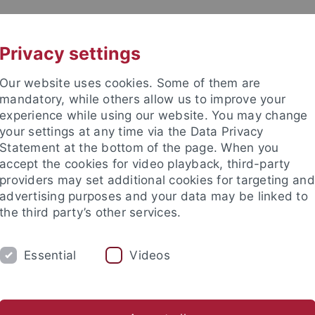
UNI A-Z
KONTAKT
Privacy settings
Our website uses cookies. Some of them are
mandatory, while others allow us to improve your
experience while using our website. You may change
your settings at any time via the Data Privacy
Statement at the bottom of the page. When you
accept the cookies for video playback, third-party
providers may set additional cookies for targeting and
advertising purposes and your data may be linked to
the third party’s other services.
HUNG
FACHBEREICHE
PROMOTION/HAB
Essential
Videos
ßprojekte
Akademieprojekte
Preise und Auszeichnungen
ische Fakultät
Forschung
Verbundforschung