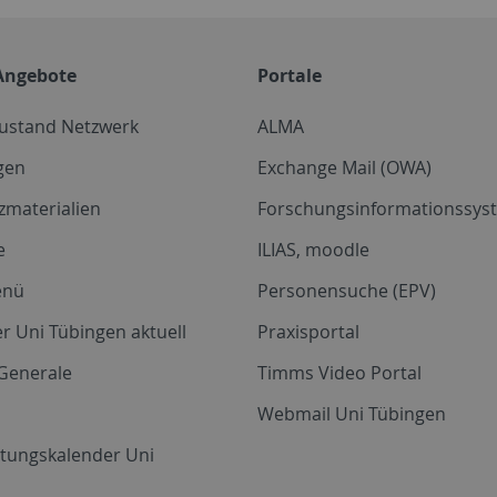
Angebote
Portale
zustand Netzwerk
ALMA
gen
Exchange Mail (OWA)
zmaterialien
Forschungsinformationssyst
e
ILIAS, moodle
enü
Personensuche (EPV)
r Uni Tübingen aktuell
Praxisportal
Generale
Timms Video Portal
Webmail Uni Tübingen
ltungskalender Uni