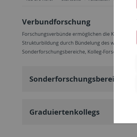
Verbundforschung
Forschungsverbünde ermöglichen die Kooperation
Strukturbildung durch Bündelung des wissenschaf
Sonderforschungsbereiche, Kolleg-Forschungsgr
Sonderforschungsbereiche
Graduiertenkollegs