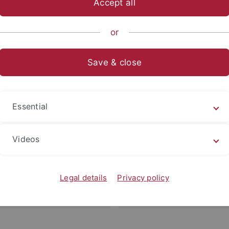
Accept all
or
 von Wissenschaftlerinnen und Wissenschaftlern auf beson
Save & close
tlichen Potentials. Zu den geförderten Verbünden an der P
uppen, Graduiertenkollegs sowie Schwerpunktprogramme.
Essential
Forschungsgru
Videos
Legal details
Privacy policy
Schwerpunktp