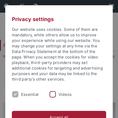
Skip
Skip
to
to
content
footer
Privacy settings
Our website uses cookies. Some of them are
mandatory, while others allow us to improve
your experience while using our website. You
Philosophische Fakultät
may change your settings at any time via the
Data Privacy Statement at the bottom of the
You are here:
Startseite
...
Berufsfelder für Geisteswissenschaftler
page. When you accept the cookies for video
playback, third-party providers may set
additional cookies for targeting and advertising
Berufsfelder für Geisteswissenschaftler
purposes and your data may be linked to the
third party’s other services.
Veranstaltungen
Praxisportal - Die Praktikums- und Stellenbörse
Essential
Videos
Accept all