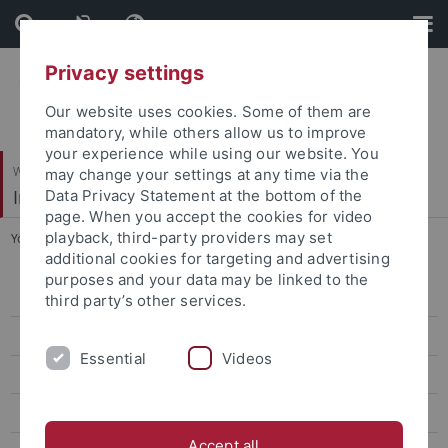
Skip
Skip
to
to
content
footer
Privacy settings
Our website uses cookies. Some of them are
mandatory, while others allow us to improve
your experience while using our website. You
Wirtschafts- und Sozialwissenschaftliche Fakultät
may change your settings at any time via the
Institut für Erziehungswissenschaft
Data Privacy Statement at the bottom of the
page. When you accept the cookies for video
playback, third-party providers may set
You are here:
Startseite
...
Prof. Dr. Karin Amos
additional cookies for targeting and advertising
purposes and your data may be linked to the
Personal
third party’s other services.
Prof. Dr. Karin Amos
Essential
Videos
Curriculum Vitae
Forschung / projects and third party funded
Accept all