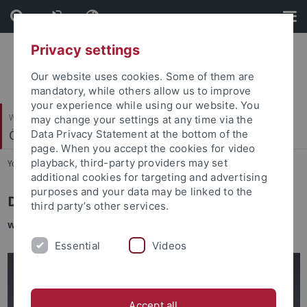
Skip
Skip
to
to
content
footer
Privacy settings
Our website uses cookies. Some of them are
mandatory, while others allow us to improve
your experience while using our website. You
Wirtschafts- und Sozialwissenschaftliche Fakultät
may change your settings at any time via the
Ökonomische Bildung und Wirtschaftsdidaktik
Data Privacy Statement at the bottom of the
page. When you accept the cookies for video
playback, third-party providers may set
You are here:
Startseite
...
Dr. Lucy Haag
additional cookies for targeting and advertising
purposes and your data may be linked to the
Dr. Lucy Haag
third party’s other services.
wissenschaftliche Mitarbeiterin
Essential
Videos
Accept all