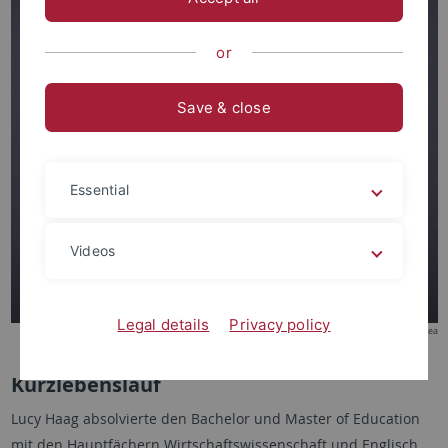
or
Save & close
Essential
Videos
Legal details
Privacy policy
© Fotostudio Ale Zea
Kurzlebenslauf
Lucy Haag absolvierte den Bachelor und Master of Education
mit den Hauptfächern Wirtschaftswissenschaft und Englisch