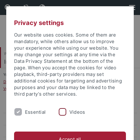
Skip
Skip
to
to
content
footer
Privacy settings
Our website uses cookies. Some of them are
mandatory, while others allow us to improve
your experience while using our website. You
Wirtschafts- und Sozialwissenschaftliche Fakultät
may change your settings at any time via the
Institut für Politikwissenschaft
Data Privacy Statement at the bottom of the
page. When you accept the cookies for video
playback, third-party providers may set
You are here:
Startseite
...
additional cookies for targeting and advertising
Das Ringen um internationale Ordnung – Rüstungskontrolle im System der
purposes and your data may be linked to the
Vereinten Nationen
third party’s other services.
Team
Essential
Videos
DoktorandInnen
Forschungsprojekte
Accept all