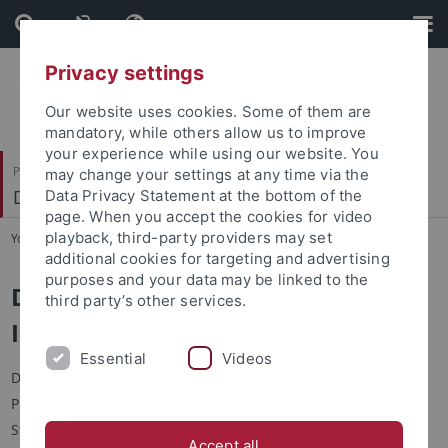
Skip
Skip
to
to
content
footer
Privacy settings
Our website uses cookies. Some of them are
mandatory, while others allow us to improve
your experience while using our website. You
Philosophische Fakultät
may change your settings at any time via the
Deutsches Seminar
Data Privacy Statement at the bottom of the
page. When you accept the cookies for video
playback, third-party providers may set
You are here:
Startseite
...
DaF und interkulturelle Programme
additional cookies for targeting and advertising
purposes and your data may be linked to the
Deutsch als Fremdsprache und
third party’s other services.
Interkulturelle Programme
Essential
Videos
Die Abteilung "Deutsch als Fremdsprache und Interkulturelle
Programme" ist eine Universitätseinrichtung, die für
Studierende und Gäste aus dem Ausland Kurse und
Accept all