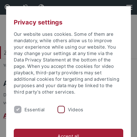
Skip
Skip
to
to
content
footer
Privacy settings
Our website uses cookies. Some of them are
mandatory, while others allow us to improve
your experience while using our website. You
Zentrum für Datenverarbeitung (ZDV)
may change your settings at any time via the
Data Privacy Statement at the bottom of the
You are here:
Startseite
...
Anträge
page. When you accept the cookies for video
playback, third-party providers may set
additional cookies for targeting and advertising
Anträge
purposes and your data may be linked to the
third party’s other services.
Die Dienstleistungen des ZDV werden zur Zeit auf drei
verschiedene Arten beantragt
Essential
Videos
Anträge mit Deckblatt
Login-ID/Email-Adresse
IP-Adresse und DNS-Einträge
Accept all