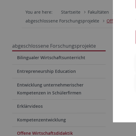
You are here:
Startseite
Fakultäten
Wirtschaf
abgeschlossene Forschungsprojekte
Offene Wirtsch
OWD - 
abgeschlossene Forschungsprojekte
Bilingualer Wirtschaftsunterricht
Für Lehrpe
Entrepreneurship Education
methodisc
Entwicklung unternehmerischer
Wirtschaft
Kompetenzen in Schülerfirmen
Rudeloff 
Erklärvideos
Brahm, T.,
unter
htt
Kompetenzentwicklung
Offene Wirtschaftsdidaktik