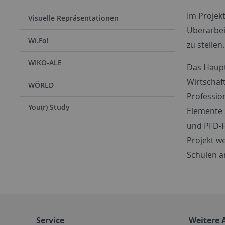
Im Projek
Visuelle Repräsentationen
Überarbei
Wi.Fo!
zu stellen.
WIKO-ALE
Das Haupt
Wirtschaft
WÖRLD
Professio
You(r) Study
Elemente 
und PFD-F
Projekt w
Schulen a
Service
Weitere 