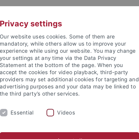
UNI A-Z
KONTAKT
Privacy settings
Our website uses cookies. Some of them are
mandatory, while others allow us to improve your
experience while using our website. You may change
your settings at any time via the Data Privacy
Statement at the bottom of the page. When you
e Fakultät
accept the cookies for video playback, third-party
d Wirtschaftsdidaktik
providers may set additional cookies for targeting and
advertising purposes and your data may be linked to
the third party’s other services.
Essential
Videos
FORSCHUNG
KONTAKT
fentlichungen
Promotionen
abgeschlossene Forschungspro