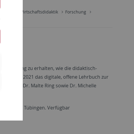
schaft
Wirtschaftsdidaktik
Forschung
erstützung zu erhalten, wie die didaktisch-
ür wurde 2021 das digitale, offene Lehrbuch zur
ga Brahm, Dr. Malte Ring sowie Dr. Michelle
:
tsdidaktik.
Tübingen. Verfügbar