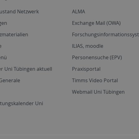
zustand Netzwerk
ALMA
gen
Exchange Mail (OWA)
zmaterialien
Forschungsinformationssyst
e
ILIAS, moodle
enü
Personensuche (EPV)
r Uni Tübingen aktuell
Praxisportal
Generale
Timms Video Portal
Webmail Uni Tübingen
ltungskalender Uni