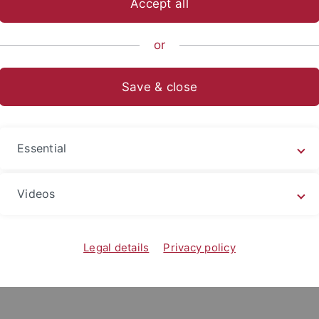
Accept all
ts- und Sozialwissenschaftliche Fakultät
...
Wirtschaftswissen
or
aftsdidaktik
Save & close
Offene Wirtschaftsdidaktik
Essential
rsonen mit dem Fach Wirtschaft ist es wichtig, konkrete Unt
he Umsetzung des Unterrichts gestaltet werden kann. Hierf
Videos
sdidaktik für allgemeinbildende Schulen durch Prof. Dr. Tai
als offene Bildungsressource (OER) im PDF-Format publiziert
Legal details
Privacy policy
 Ring, M., & Rudeloff, M. (2021).
Offenes Lehrbuch zur Wirtschaf
p://hdl.handle.net/10900.3/OER_RZHFKCLM