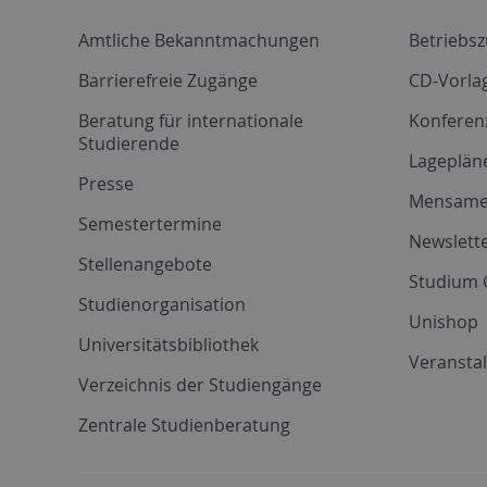
Amtliche Bekanntmachungen
Betriebs
Barrierefreie Zugänge
CD-Vorla
Beratung für internationale
Konferen
Studierende
Lageplän
Presse
Mensam
Semestertermine
Newslette
Stellenangebote
Studium 
Studienorganisation
Unishop
Universitätsbibliothek
Veransta
Verzeichnis der Studiengänge
Zentrale Studienberatung