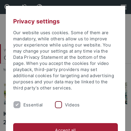
Skip
Skip
to
to
content
footer
Privacy settings
Our website uses cookies. Some of them are
mandatory, while others allow us to improve
your experience while using our website. You
Wirtschafts- und Sozialwissenschaftliche Fakultät
may change your settings at any time via the
Ökonomische Bildung und Wirtschaftsdidaktik
Data Privacy Statement at the bottom of the
page. When you accept the cookies for video
playback, third-party providers may set
You are here:
Startseite
...
Lehre
additional cookies for targeting and advertising
purposes and your data may be linked to the
third party’s other services.
Essential
Videos
Klausuren und Prüfungsleistungen SoSe
2026
Accept all