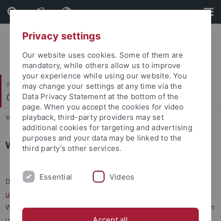
Skip
Skip
to
to
content
footer
Privacy settings
Our website uses cookies. Some of them are
mandatory, while others allow us to improve
your experience while using our website. You
Wirtschafts- und Sozialwissenschaftliche Fakultät
may change your settings at any time via the
Ökonomische Bildung und Wirtschaftsdidaktik
Data Privacy Statement at the bottom of the
page. When you accept the cookies for video
playback, third-party providers may set
You are here:
Startseite
...
Wirtschaft unterrichten
additional cookies for targeting and advertising
purposes and your data may be linked to the
Wirtschaft unterrichten
third party’s other services.
Essential
Videos
Die Plattform „Wirtschaft unterrichten“ (
www.wirtschaft-
unterrichten.de
) schafft ein Angebot im Bereich der
Wirtschaftsdidaktik für Lehramtsstudierende, Referendarinnen
und Referendare sowie praktizierende Lehrpersonen des
Accept all