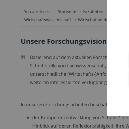
You are here:
Startseite
Fakultäten
Wirtschaf
Wirtschaftswissenschaft
Wirtschaftsdidaktik
For
Unsere Forschungsvision
Basierend auf dem aktuellen Forschungsstan
Schnittstelle von Fachwissenschaft, Erziehung
unterschiedliche (Wirtschafts-)Anforderunge
weiteren Interessierten verfügbar gemacht.
In unseren Forschungsarbeiten beschäftigen wir u
der Kompetenzentwicklung von Schüler/-inne
Hinblick auf deren Reflexionsfähigkeit, ihre