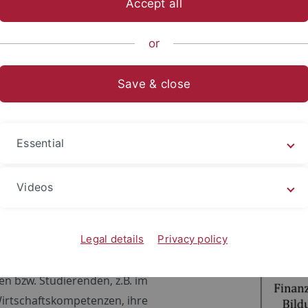
Accept all
ts- und Sozialwissenschaftliche Fakultät
Fächer
Fachbereich 
or
schung
Save & close
d führen wir praxisnahe Forschung zur Kompetenzentwicklu
Essential
swissenschaft und weiteren Disziplinen durch. Unser Ziel: 
n besser bewältigen. Hierfür werden unsere Publikationen s
Videos
Legal details
Privacy policy
ns u.a. mit
n bzw. Studierenden, z.B. im
 Wirtschaftskompetenzen, ihre