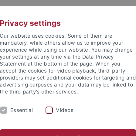
UNI A-Z
KONTAKT
Privacy settings
Our website uses cookies. Some of them are
mandatory, while others allow us to improve your
experience while using our website. You may change
your settings at any time via the Data Privacy
Statement at the bottom of the page. When you
e Fakultät
accept the cookies for video playback, third-party
d Wirtschaftsdidaktik
providers may set additional cookies for targeting and
advertising purposes and your data may be linked to
the third party’s other services.
Essential
Videos
FORSCHUNG
KONTAKT
fentlichungen
Promotionen
abgeschlossene Forschungspro