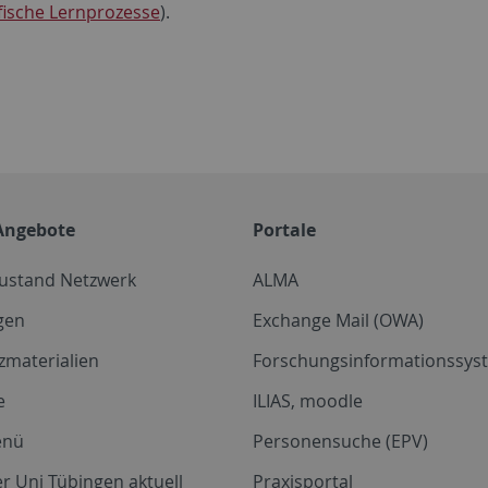
fische Lernprozesse
).
Angebote
Portale
zustand Netzwerk
ALMA
gen
Exchange Mail (OWA)
zmaterialien
Forschungsinformationssyst
e
ILIAS, moodle
enü
Personensuche (EPV)
r Uni Tübingen aktuell
Praxisportal