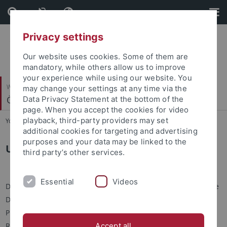
Skip
Skip
to
to
content
footer
Privacy settings
Our website uses cookies. Some of them are
mandatory, while others allow us to improve
your experience while using our website. You
Wirtschafts- und Sozialwissenschaftliche Fakultät
may change your settings at any time via the
Ökonomische Bildung und Wirtschaftsdidaktik
Data Privacy Statement at the bottom of the
page. When you accept the cookies for video
playback, third-party providers may set
You are here:
Startseite
...
Umgang mit Diagrammen
additional cookies for targeting and advertising
purposes and your data may be linked to the
Umgang mit Diagrammen
third party’s other services.
Essential
Videos
Das Forschungsprojekt untersucht, wie Lernende ökonomische
Diagramme verstehen und welche Voraussetzungen und
Prozesse dabei eine Rolle spielen. Diagramme als
Repräsentationen ökonomischer Modelle sind ein zentrales
Accept all