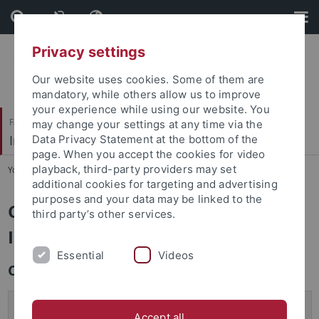
Skip
Skip
to
to
content
footer
Privacy settings
Our website uses cookies. Some of them are
mandatory, while others allow us to improve
your experience while using our website. You
Faculty of Humanities
may change your settings at any time via the
Institute of Art History
Data Privacy Statement at the bottom of the
page. When you accept the cookies for video
playback, third-party providers may set
You are here:
Home
...
Seminars and Workshops
additional cookies for targeting and advertising
purposes and your data may be linked to the
Conferences and Workshops of the
third party’s other services.
Institute of Art History
Essential
Videos
Conferences
International Conference: The Menorah and the Seven-
Accept all
branched Candelabrum. Jewish and Christian