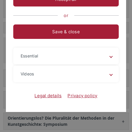
Manifestations in the Medieval and Early Modern
Periods
or
Abschiedskolloquium für Dr. Anette Michels
Save & close
125 Jahre Kunsthistorisches Institut
Jubiläumsfeier am 05. Juli 2019
Essential
Videos
Rethinking Europe: Artistic Production and Discourses
on Art in the Late 1940s and 1950s
Legal details
Privacy policy
(de)formatio corporis. Der inszenierte Leichnam als
Aistheton in der Vormoderne
Orientierungslos? Die Pluralität der Methoden in der
Kunstgeschichte: Symposium