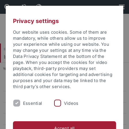
Skip
Skip
to
to
content
footer
Privacy settings
Our website uses cookies. Some of them are
mandatory, while others allow us to improve
your experience while using our website. You
Faculty of Humanities
may change your settings at any time via the
Institute of Art History
Data Privacy Statement at the bottom of the
page. When you accept the cookies for video
playback, third-party providers may set
You are here:
Home
...
Prof. Dr. Barbara Lange
additional cookies for targeting and advertising
purposes and your data may be linked to the
Prof. Dr. Megan R. Luke
third party’s other services.
Prof. Dr. Anna Pawlak
Essential
Videos
Prof. Dr. Ernst Seidl
Prof. Dr. Andrea Worm
Accept all