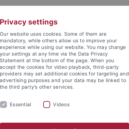
UNI A-Z
CONTACT
Privacy settings
Our website uses cookies. Some of them are
mandatory, while others allow us to improve your
experience while using our website. You may change
your settings at any time via the Data Privacy
Statement at the bottom of the page. When you
accept the cookies for video playback, third-party
providers may set additional cookies for targeting and
advertising purposes and your data may be linked to
the third party’s other services.
UNG
LEHRSTÜHLE UND PERSONEN
EI
Essential
Videos
ühle und Personen
Dozentinnen und Dozenten
Wegen, Gerha