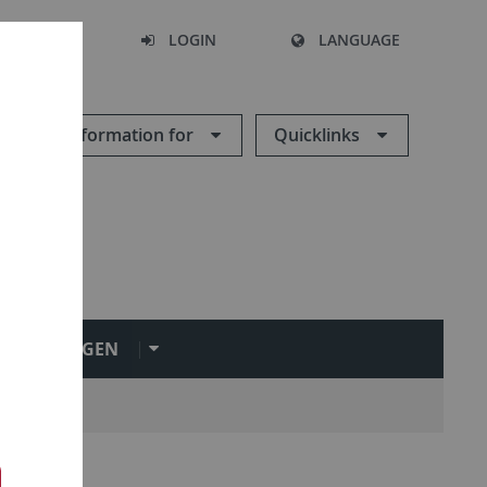
SEARCH
LOGIN
LANGUAGE
Information for
Quicklinks
NRICHTUNGEN
rd