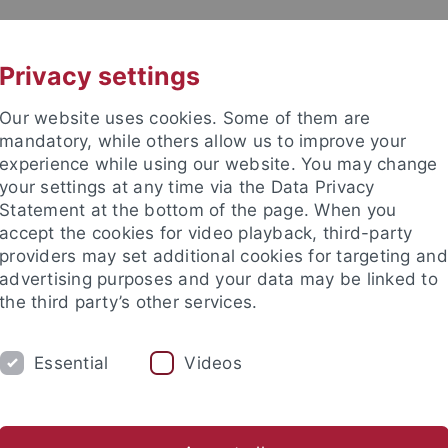
UNI A-Z
CONTACT
Privacy settings
Our website uses cookies. Some of them are
mandatory, while others allow us to improve your
experience while using our website. You may change
your settings at any time via the Data Privacy
Statement at the bottom of the page. When you
accept the cookies for video playback, third-party
providers may set additional cookies for targeting and
advertising purposes and your data may be linked to
the third party’s other services.
UNG
LEHRSTÜHLE UND PERSONEN
EI
Essential
Videos
ühle und Personen
Dozentinnen und Dozenten
Boven, Michel