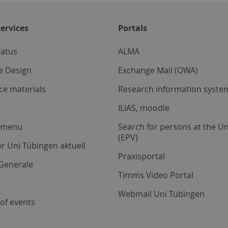
ervices
Portals
tatus
ALMA
e Design
Exchange Mail (OWA)
ce materials
Research information system
ILIAS, moodle
a menu
Search for persons at the Un
(EPV)
r Uni Tübingen aktuell
Praxisportal
Generale
Timms Video Portal
Webmail Uni Tübingen
of events