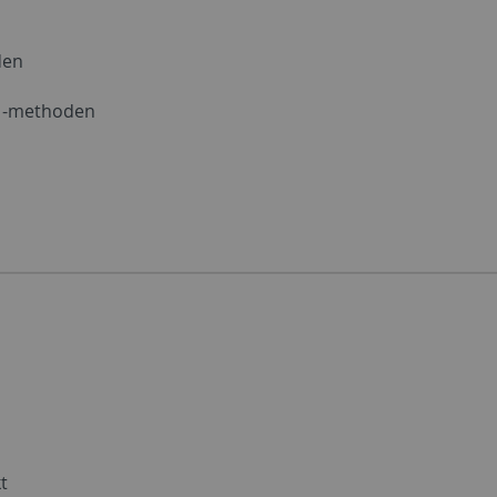
den
d -methoden
t