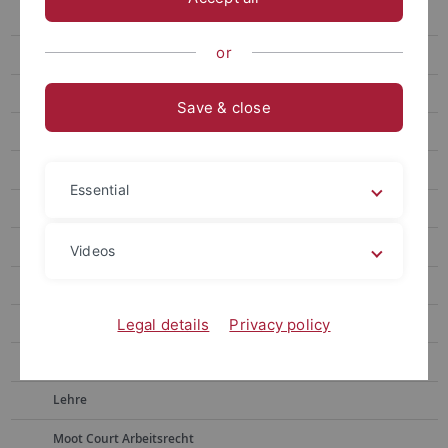
Gebauer
or
Huber
Laukemann
Save & close
Osterloh-Konrad
Picker
Essential
Arbeitsrechtstag
Aktuelles
Videos
Zur Person
Lehrstuhlteam
Legal details
Privacy policy
Forschung
Lehre
Moot Court Arbeitsrecht