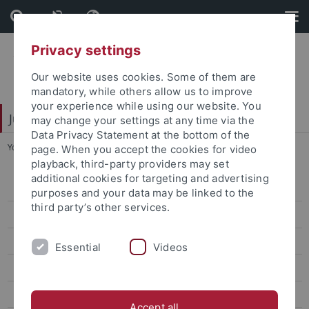
Skip
Skip
to
to
content
footer
Privacy settings
Our website uses cookies. Some of them are
mandatory, while others allow us to improve
your experience while using our website. You
Juristische Fakultät
may change your settings at any time via the
Data Privacy Statement at the bottom of the
You are here:
Home
...
Forschung
page. When you accept the cookies for video
playback, third-party providers may set
additional cookies for targeting and advertising
Lehrstühle Bürgerliches Recht
purposes and your data may be linked to the
third party’s other services.
Binder
Prof. Dr. Stephan Dusil
Essential
Videos
Finkenauer
Forster
Accept all