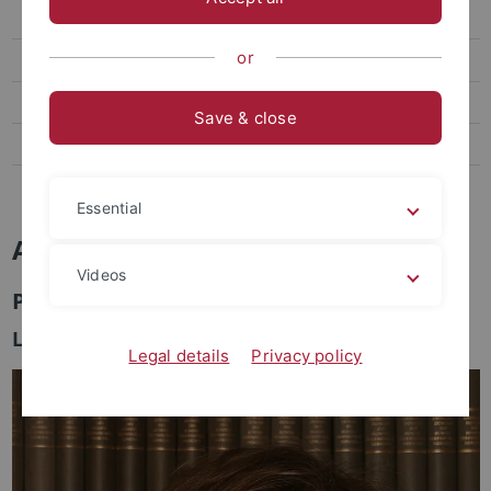
Absolventenlisten
or
ERASMUS
Auslandsstudium in Aix-en-Provence
Save & close
Hinweise zu im Ausland erbrachten Studienleistungen
Tübingen Chapel Hill Law Program
Essential
Ansprechpersonen
Videos
Prof. Dr. Bernd Heinrich
LL.M.-Beauftragter der Juristischen Fakultät
Legal details
Privacy policy