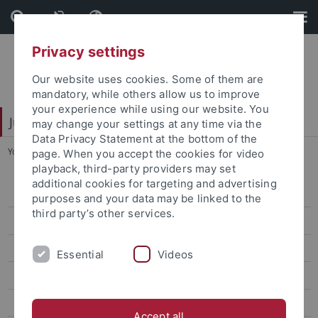
Skip
Skip
to
to
content
footer
Privacy settings
Our website uses cookies. Some of them are
mandatory, while others allow us to improve
your experience while using our website. You
Juristische Fakultät
may change your settings at any time via the
Data Privacy Statement at the bottom of the
You are here:
Home
...
Ansprechpersonen
page. When you accept the cookies for video
playback, third-party providers may set
additional cookies for targeting and advertising
Legum Magister (LL.M.)
purposes and your data may be linked to the
third party’s other services.
Bewerbung
Ansprechpersonen
Essential
Videos
Normen
Allgemeine Informationen
Accept all