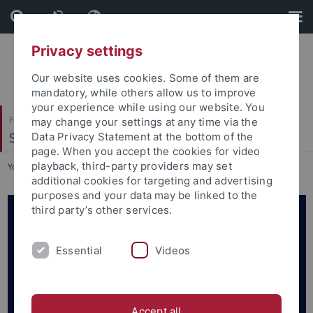
Skip
Skip
to
to
content
footer
Privacy settings
Our website uses cookies. Some of them are
mandatory, while others allow us to improve
your experience while using our website. You
Faculty of Science
may change your settings at any time via the
Stadt und Regionalentwicklung
Data Privacy Statement at the bottom of the
page. When you accept the cookies for video
playback, third-party providers may set
You are here:
Home
...
Aktuelles
additional cookies for targeting and advertising
purposes and your data may be linked to the
third party’s other services.
Essential
Videos
Accept all