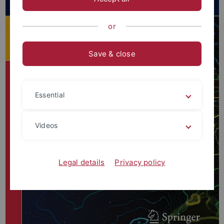
or
Save & close
Essential
Videos
Legal details
Privacy policy