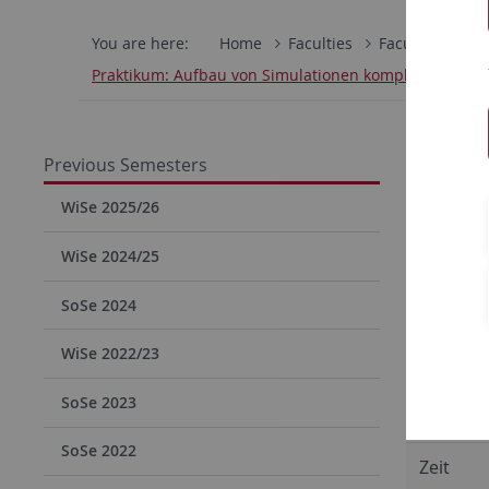
You are here:
Home
Faculties
Faculty of Scie
Praktikum: Aufbau von Simulationen komplexer Aufg
Prak
Previous Semesters
Aufg
WiSe 2025/26
Hier
WiSe 2024/25
SoSe 2024
WiSe 2022/23
Dozent
SoSe 2023
Beginn
SoSe 2022
Zeit