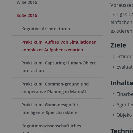
WiSe 2016
Vorausset
Fähigkeit
SoSe 2016
einfachen
Kognitive Architekturen
existiere
Praktikum: Aufbau von Simulationen
Ziele
komplexer Aufgabenszenarien
Erfind
Praktikum: Capturing Human-Object
Evalua
Interaction
Inhalt
Praktikum: Common-ground und
kooperative Planung in MarioAI
Einarb
Agente
Praktikum: Game-design für
intelligente Spielcharaktere
Objekt-
Kognitionswissenschaftliches
Techni