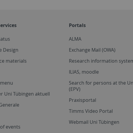
ervices
Portals
tatus
ALMA
e Design
Exchange Mail (OWA)
ce materials
Research information system
ILIAS, moodle
a menu
Search for persons at the Un
(EPV)
r Uni Tübingen aktuell
Praxisportal
Generale
Timms Video Portal
Webmail Uni Tübingen
of events