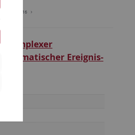
SoSe 2016
n komplexer
automatischer Ereignis-