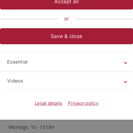
Accept all
nce
...
Cognitive Modeling
Teaching
Previous Semesters
or
abenszenarien
Save & close
tikum: Aufbau von Simulatione
abenszenarien für Agenten mit 
Essential
archie-Segmentierung
Videos
Dr. Jan Kneissler
Legal details
Privacy policy
25.04.2016
Montags, 10 - 13 Uhr