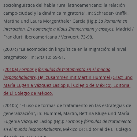
sociolingüística del habla rural latinoamericano: la relación
campo-ciudad y la dinámica migratoria", in: Schrader-Kniffki,
Martina und Laura Morgenthaler García (Hg.):
La Romania en
interaccion. En homenaje a Klaus Zimmermann y ensayos.
Madrid /
Frankfurt: Ibero­americana / Vervuert, 73-98.
(2007c) "La acomodación lingüística en la migración: el nivel
pragmático", in:
RILI
10: 69-91.
(2010a)
Formas y fórmulas de tratamiento en el mundo
hispanohablante
, Hg. zusammen mit Martin Hummel (Graz) und
María Eugenia Vázquez Laslop (El Colegio de México), Editorial
de El Colegio de México.
(2010b) "El uso de formas de tratamiento en las estrategias de
generalización", in: Hummel, Martin, Bettina Kluge und María
Eugenia Vázquez Laslop (Hg.):
Formas y fórmulas de tratamiento
en el mundo hispanohablante
, México DF: Editorial de El Colegio