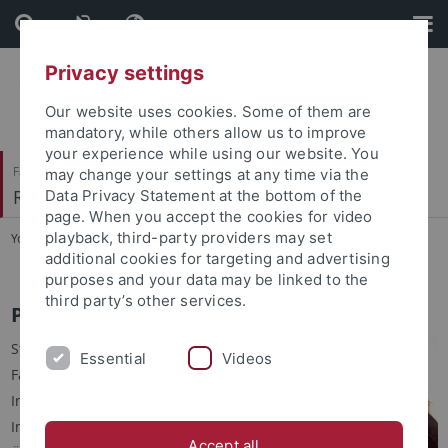
Skip
Skip
to
to
content
footer
Privacy settings
Our website uses cookies. Some of them are
mandatory, while others allow us to improve
your experience while using our website. You
Faculty of Humanities
may change your settings at any time via the
Romanisches Seminar
Data Privacy Statement at the bottom of the
page. When you accept the cookies for video
playback, third-party providers may set
You are here:
Home
...
Prof. Dr. Bettina Kluge
additional cookies for targeting and advertising
purposes and your data may be linked to the
third party’s other services.
Prof. Dr. Bettina Kluge
Stiftung Universität Hildesheim,
Essential
Videos
Fachbereich III – Sprach- und
Informationswissenschaften,
Institut für
Accept all