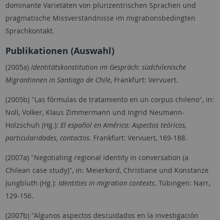
dominante Varietäten von plurizentrischen Sprachen und
pragmatische Missverständnisse im migrationsbedingten
Sprachkontakt.
Publikationen (Auswahl)
(2005a)
Identitätskonstitution im Gespräch: südchilenische
Migrantinnen in Santiago de Chile
, Frankfurt: Vervuert.
(2005b) "Las fórmulas de tratamiento en un corpus chileno", in:
Noll, Volker, Klaus Zimmermann und Ingrid Neumann-
Holzschuh (Hg.):
El español en América: Aspectos teóricos,
particularidades, contactos.
Frankfurt: Vervuert, 169-188.
(2007a) "Negotiating regional identity in conversation (a
Chilean case study)", in: Meierkord, Christiane und Konstanze
Jungbluth (Hg.):
Identities in migration contexts
. Tübingen: Narr,
129-156.
(2007b) "Algunos aspectos descuidados en la investigación