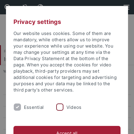
Skip
Skip
to
to
content
footer
Privacy settings
Our website uses cookies. Some of them are
mandatory, while others allow us to improve
your experience while using our website. You
Faculty of Economics and Social Sciences
may change your settings at any time via the
Institute of Historical and Cultural Anthropology
Data Privacy Statement at the bottom of the
page. When you accept the cookies for video
playback, third-party providers may set
You are here:
Home
...
Masterprüfung PO 2024
additional cookies for targeting and advertising
purposes and your data may be linked to the
Bewerbung Master EKW
third party’s other services.
Studienaufbau Master EKW
Essential
Videos
Master’s Research Projects
Profillinien
Accept all