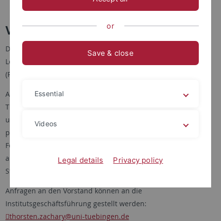
Facility Manager
or
Vorstand
Dem Vorstand des Instituts gehören alle
Save & close
Lehrstuhlinhaber*innen und Junior-Professor*innen an
(Professorium)
Aufgabe des Vorstands ist es, dass sämtliche Strategien,
Essential
Themen, Aufgaben und Ziele des Instituts bearbeitet und
umgesetzt werden. Er versucht kontinuierlich weitsichtig zu
Videos
planen und langfristige Entwicklungen zu antizipieren. Im
Fokus stehen Studium und Lehre, Forschung, Gleichstellung,
akademische Prüfungen und Fragen der Finanz- und
Legal details
Privacy policy
Stellenplanung des Instituts.
Anfragen an den Vorstand können an die
Institutsgeschäftsführung gestellt werden:
thorsten.zachary
@uni-tuebingen.de