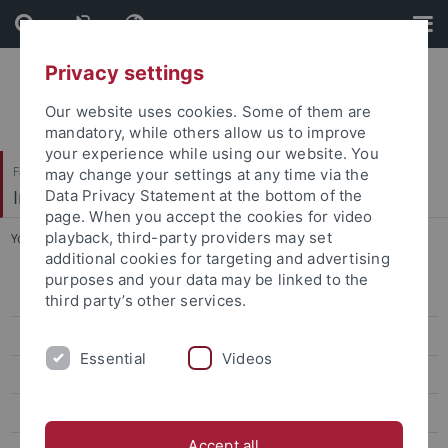
Skip
Skip
to
to
content
footer
Privacy settings
Our website uses cookies. Some of them are
mandatory, while others allow us to improve
your experience while using our website. You
Faculty of Economics and Social Sciences
may change your settings at any time via the
Institute of Education
Data Privacy Statement at the bottom of the
page. When you accept the cookies for video
playback, third-party providers may set
You are here:
Home
...
Vorstand
additional cookies for targeting and advertising
purposes and your data may be linked to the
Central Offices
third party’s other services.
Vorstand
Essential
Videos
Beirat
Institutsverwaltung & Bibliothek
Accept all