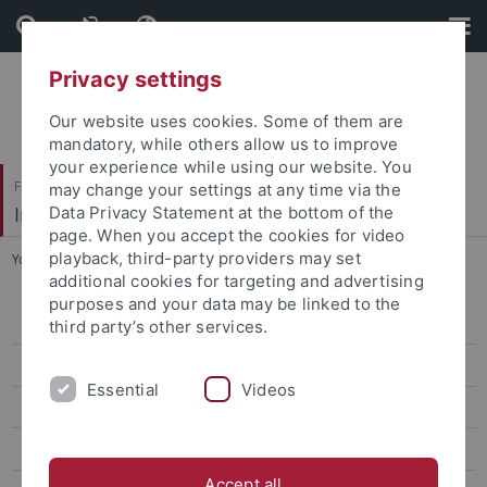
Skip
Skip
to
to
content
footer
Privacy settings
Our website uses cookies. Some of them are
mandatory, while others allow us to improve
your experience while using our website. You
Faculty of Economics and Social Sciences
may change your settings at any time via the
Institute of Education
Data Privacy Statement at the bottom of the
page. When you accept the cookies for video
playback, third-party providers may set
You are here:
Home
...
Studienfinanzierung
additional cookies for targeting and advertising
purposes and your data may be linked to the
Anerkennung von Studienleistungen
third party’s other services.
Ansprechpartner*innen
Essential
Videos
Auslandssemester
B.A. Erziehungswissenschaft
Accept all