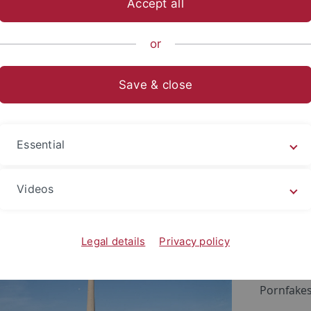
Accept all
or
semitteilungen
Save & close
5
rung zur Regulierung sexualisi
Essential
Pawelec als Expertin im Landtag NRW gelad
Videos
Am 16. Ja
Nordrhein
Legal details
Privacy policy
Fraktion 
"Entschlo
Pornfakes