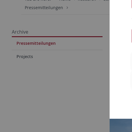
Pressemitteilungen
Pres
Archive
21.01.202
Pressemitteilungen
Anhö
Projects
Maria 