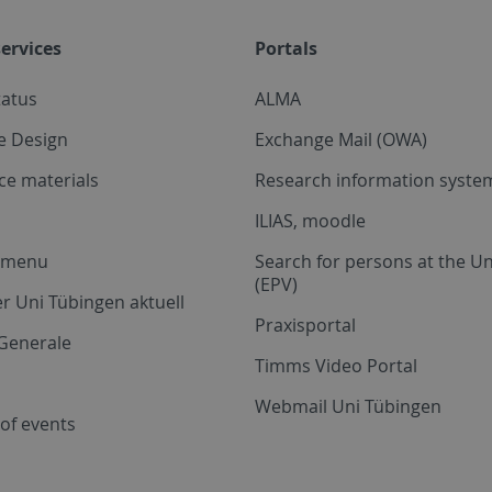
ervices
Portals
tatus
ALMA
e Design
Exchange Mail (OWA)
ce materials
Research information system
ILIAS, moodle
a menu
Search for persons at the Un
(EPV)
r Uni Tübingen aktuell
Praxisportal
Generale
Timms Video Portal
Webmail Uni Tübingen
of events