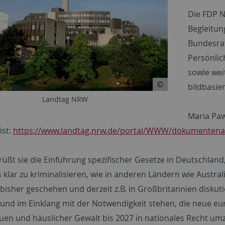
Die FDP N
Begleitun
Bundesra
Persönlic
sowie we
bildbasie
Landtag NRW
Maria Paw
ist:
https://www.landtag.nrw.de/portal/WWW/dokumenten
rüßt sie die Einführung spezifischer Gesetze in Deutschlan
 klar zu kriminalisieren, wie in anderen Ländern wie Aust
bisher geschehen und derzeit z.B. in Großbritannien diskut
 und im Einklang mit der Notwendigkeit stehen, die neue eu
uen und häuslicher Gewalt bis 2027 in nationales Recht umz