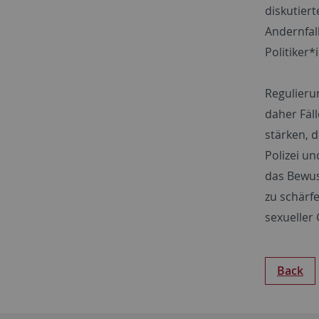
diskutier
Andernfal
Politiker
Regulieru
daher Fäl
stärken, 
Polizei u
das Bewus
zu schärf
sexueller 
Back