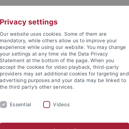
UNI A-Z
CONTACT
Privacy settings
Our website uses cookies. Some of them are
mandatory, while others allow us to improve your
experience while using our website. You may change
your settings at any time via the Data Privacy
 Ethics in the Sciences and Hu
Statement at the bottom of the page. When you
accept the cookies for video playback, third-party
providers may set additional cookies for targeting and
advertising purposes and your data may be linked to
the third party’s other services.
ING
PUBLICATIONS
LIBRARY
I
Essential
Videos
Location
Annual retrospectives
Friends' association
stitutes
International Center for Ethics in the Sciences and Hum