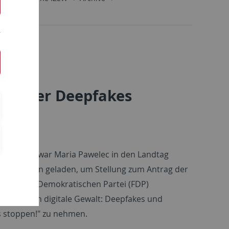
erender Deepfakes
en
nuar 2025 war Maria Pawelec in den Landtag
-Westfalen geladen, um Stellung zum Antrag der
der Freien Demokratischen Partei (FDP)
ssen gegen digitale Gewalt: Deepfakes und
 stoppen!" zu nehmen.