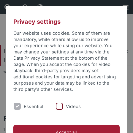
Skip
Skip
to
to
content
footer
Privacy settings
Our website uses cookies. Some of them are
mandatory, while others allow us to improve
your experience while using our website. You
International Center for Ethics in the Sciences and
may change your settings at any time via the
Data Privacy Statement at the bottom of the
Humanities (IZEW)
page. When you accept the cookies for video
playback, third-party providers may set
You are here:
Home
...
Pressemitteilungen
additional cookies for targeting and advertising
purposes and your data may be linked to the
third party’s other services.
Pressemitteilungen
Projects
Essential
Videos
Pressemitteilungen
16.01.2025
Accept all