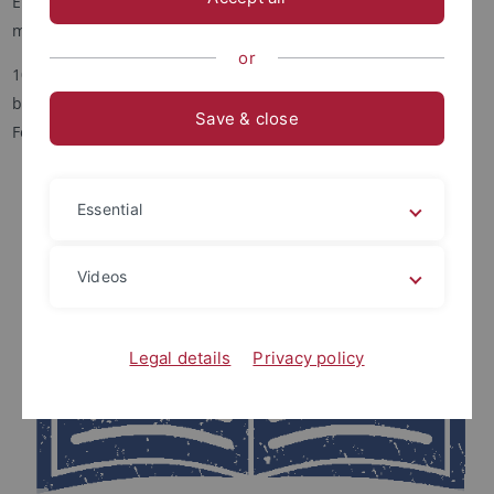
Entwicklung der Vereins können Sie
hier
oder untenstehend
mehr erfahren.
or
100 Jahre später, am 20. Januar 2024, werden wir diesen
bedeutsamen Tag gebührend feiern. Tragen Sie sich diesen
Save & close
Festtag schon heute in Ihren Kalender ein!
Essential
Videos
Legal details
Privacy policy