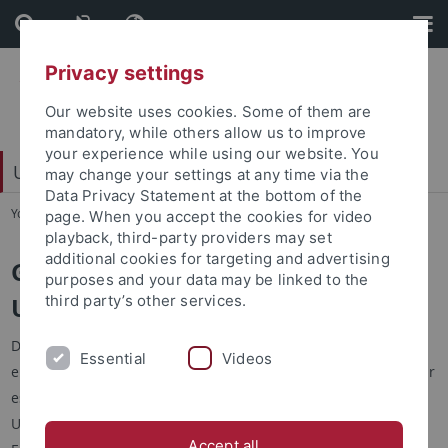
Skip
Skip
to
to
content
footer
Privacy settings
Our website uses cookies. Some of them are
mandatory, while others allow us to improve
your experience while using our website. You
Universitätsbund e. V.
may change your settings at any time via the
Data Privacy Statement at the bottom of the
You are here:
Home
...
Geschichte des Unibunds
page. When you accept the cookies for video
playback, third-party providers may set
additional cookies for targeting and advertising
Geschichte des Tübinger
purposes and your data may be linked to the
Universitätsbundes
third party’s other services.
Die Geschichte des Tübinger Universitätsbundes begann im
Essential
Videos
eigentlichen Sinne im Krisenjahr 1923. Am
20. Januar 1924
war
es soweit: In einer Gründungsversammlung wurde der
Universitätsbund offiziell aus der Taufe gehoben. Über die
Accept all