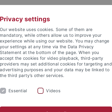
UNI A-Z
KONTAKT
Privacy settings
Our website uses cookies. Some of them are
mandatory, while others allow us to improve your
experience while using our website. You may change
your settings at any time via the Data Privacy
Statement at the bottom of the page. When you
accept the cookies for video playback, third-party
providers may set additional cookies for targeting and
advertising purposes and your data may be linked to
the third party’s other services.
Essential
Videos
FORSCHUNG
LEHRE
KRIMG 2024
Bibliothek
Publikationen
Linksammlung
WVTK
Kri