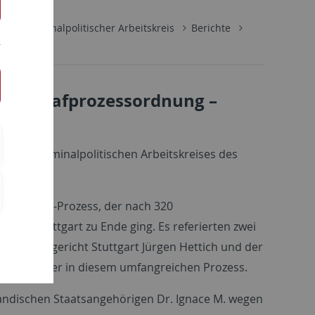
isch-Kriminalpolitischer Arbeitskreis
Berichte
che Strafprozessordnung –
ogisch-Kriminalpolitischen Arbeitskreises des
ten Ruanda-Prozess, der nach 320
 OLG Stuttgart zu Ende ging. Es referierten zwei
berlandesgericht Stuttgart Jürgen Hettich und der
ichterstatter in diesem umfangreichen Prozess.
uandischen Staatsangehörigen Dr. Ignace M. wegen