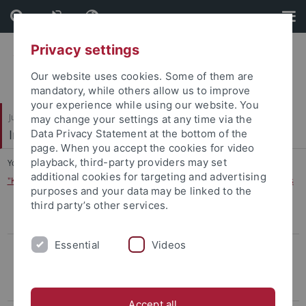
Skip
Skip
to
to
content
footer
Privacy settings
Our website uses cookies. Some of them are
mandatory, while others allow us to improve
your experience while using our website. You
Juristische Fakultät
may change your settings at any time via the
Institut für Kriminologie
Data Privacy Statement at the bottom of the
page. When you accept the cookies for video
playback, third-party providers may set
You are here:
Startseite
...
additional cookies for targeting and advertising
"Kann denn Spielen Sünde sein?“ Multidisziplinäre Aspekte des Glücksspiels
purposes and your data may be linked to the
third party’s other services.
Aufnahme in den Verteiler
Essential
Videos
Berichte
Gefährliche Orte oder gefährliche Kameras? Die
Videoüberwachung im öffentlichen Raum
Accept all