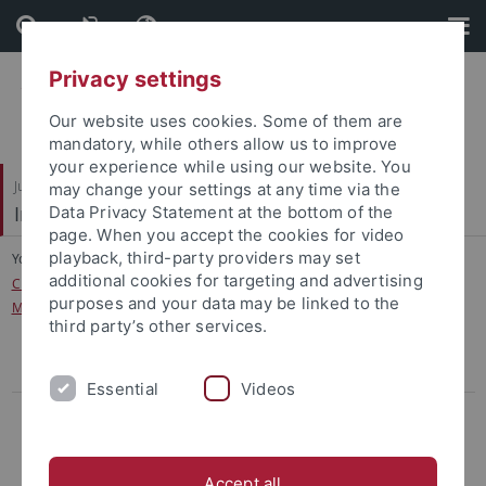
Skip
Skip
to
to
content
footer
Privacy settings
Our website uses cookies. Some of them are
mandatory, while others allow us to improve
your experience while using our website. You
Juristische Fakultät
may change your settings at any time via the
Institut für Kriminologie
Data Privacy Statement at the bottom of the
page. When you accept the cookies for video
playback, third-party providers may set
You are here:
Startseite
...
additional cookies for targeting and advertising
Criminology of Place – Möglichkeiten und Grenzen für die polizeiliche
purposes and your data may be linked to the
Maßnahmengestaltung –
third party’s other services.
Aufnahme in den Verteiler
Essential
Videos
Berichte
Gefährliche Orte oder gefährliche Kameras? Die
Videoüberwachung im öffentlichen Raum
Accept all