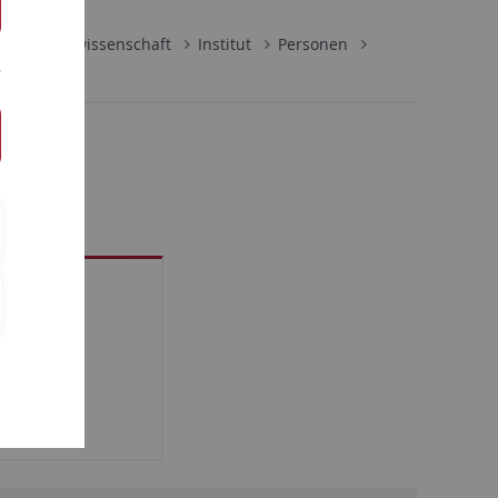
 für Medienwissenschaft
Institut
Personen
59
03