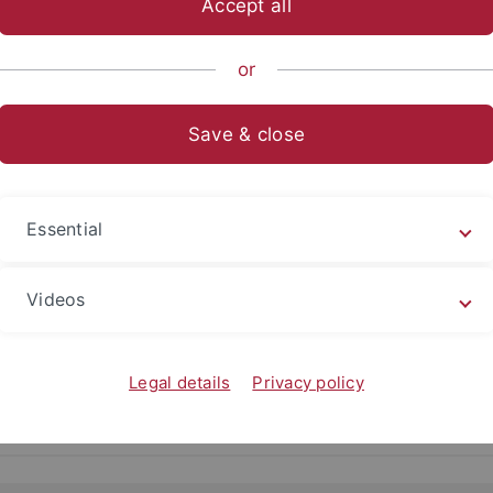
Accept all
ische Fakultät
...
Philosophie - Rhetorik - Medien
Institut
or
Save & close
Haverkämper
 Prof. Dr. Guido Zurstiege
Essential
sität Tübingen
Raum 265
Videos
nwissenschaft
72074 Tübingen
mstr. 50
+49 (0) 7071 29-723
Legal details
Privacy policy
Fax: +49 (0) 7071 29-54