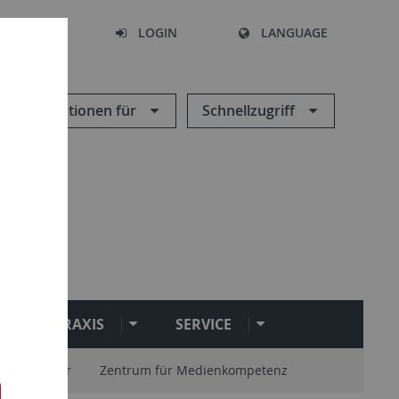
SEARCH
LOGIN
LANGUAGE
Informationen für
Schnellzugriff
PRAXIS
SERVICE
endozentur
Zentrum für Medienkompetenz