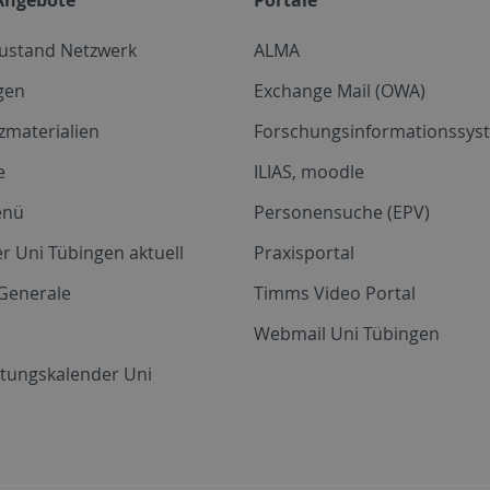
zustand Netzwerk
ALMA
gen
Exchange Mail (OWA)
zmaterialien
Forschungsinformationssyst
e
ILIAS, moodle
enü
Personensuche (EPV)
r Uni Tübingen aktuell
Praxisportal
Generale
Timms Video Portal
Webmail Uni Tübingen
ltungskalender Uni