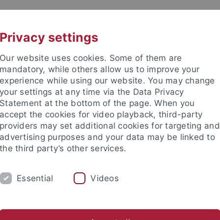
UNI A-Z
KONTAKT
Privacy settings
Our website uses cookies. Some of them are
mandatory, while others allow us to improve your
experience while using our website. You may change
your settings at any time via the Data Privacy
Statement at the bottom of the page. When you
accept the cookies for video playback, third-party
enschaft
providers may set additional cookies for targeting and
advertising purposes and your data may be linked to
the third party’s other services.
Essential
Videos
UM
FORSCHUNG
INTERNATIONALES
Offene Stellen / Stipendien
Tübinger Medientage
Medi