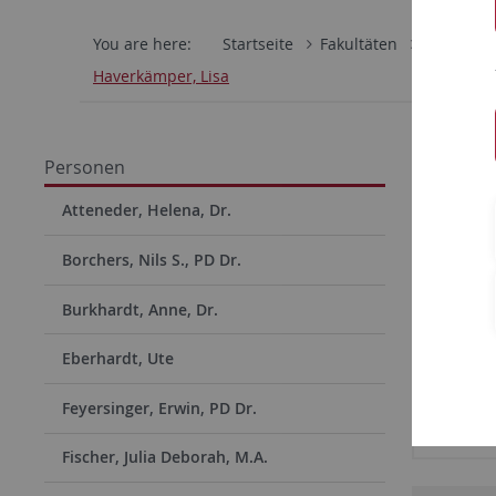
You are here:
Startseite
Fakultäten
Philosoph
Haverkämper, Lisa
Lisa 
Personen
Sekretariat
Atteneder, Helena, Dr.
Borchers, Nils S., PD Dr.
Univer
Burkhardt, Anne, Dr.
Medie
Eberhardt, Ute
Wilhel
Feyersinger, Erwin, PD Dr.
Fischer, Julia Deborah, M.A.