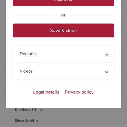
Team
Prof. Dr. Yolanda Demetriou
or
Jasmin Brecht
Save & close
Dr. Sandra Dreher Mansur
Dr. Ikechukwu Ejekwumadu
Essential
Julia Dietz
Marcia Hapig
Videos
Dr. Jannika John
Sven Lange
Legal details
Privacy policy
Monika Raetz
Dr. Alexia Schnell
Elena Schühle