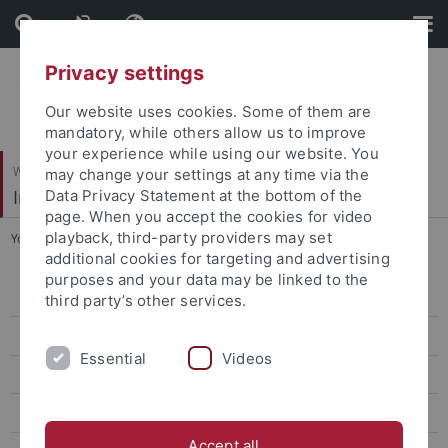
Skip
Skip
to
to
content
footer
Privacy settings
Our website uses cookies. Some of them are
mandatory, while others allow us to improve
your experience while using our website. You
Wirtschafts- und Sozialwissenschaftliche Fakultät
may change your settings at any time via the
Institut für Sportwissenschaft
Data Privacy Statement at the bottom of the
page. When you accept the cookies for video
playback, third-party providers may set
You are here:
Startseite
...
Marcia Hapig
additional cookies for targeting and advertising
purposes and your data may be linked to the
Sportökonomik, Sportmanagement und Sportpublizistik
third party’s other services.
Sportpsychologie und Methodenlehre
Essential
Videos
Biomechanik, Bewegungs- und Trainingswissenschaft
Sozialwissenschaften des Sports
Accept all