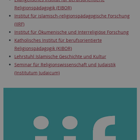
Religionspädagogik (EIBOR)
Institut für islamisch-religionspädagogische Forschung
(IIRF)
Institut für Ökumenische und Interreligiöse Forschung
Katholisches Institut für berufsorientierte
Religionspädagogik (KIBOR)
Lehrstuhl Islamische Geschichte und Kultur
Seminar für Religionswissenschaft und Judaistik
(Institutum Judaicum)