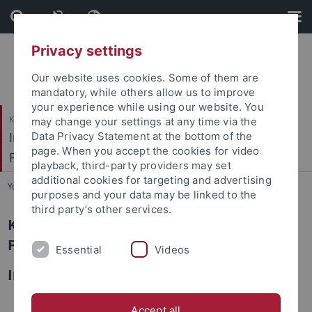
Skip
Skip
to
to
content
footer
Privacy settings
Our website uses cookies. Some of them are
mandatory, while others allow us to improve
your experience while using our website. You
Katholisch-Theologische Fakultät
may change your settings at any time via the
Institut für Ökumenische und Interreligiöse
Data Privacy Statement at the bottom of the
page. When you accept the cookies for video
Forschung
playback, third-party providers may set
additional cookies for targeting and advertising
You are here:
Startseite
...
Kooperationen
purposes and your data may be linked to the
third party’s other services.
Kooperationen der Jüdisch-Islamischen
Forschungsstelle
Essential
Videos
International und national
Bar Ilan Universität (Prof. Hanoch Ben-Paz)
Accept all