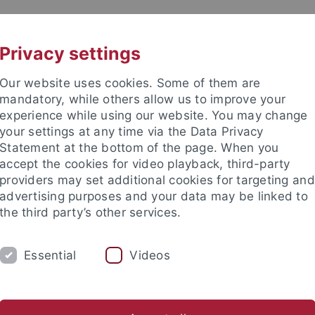
UNI A-Z
KONTAKT
Privacy settings
Our website uses cookies. Some of them are
mandatory, while others allow us to improve your
experience while using our website. You may change
your settings at any time via the Data Privacy
Statement at the bottom of the page. When you
accept the cookies for video playback, third-party
providers may set additional cookies for targeting and
advertising purposes and your data may be linked to
the third party’s other services.
EITEN
FORSCHEN & PUBLIZIEREN
ÜBE
Essential
Videos
bliotheksbestand
Rechtsgrundlagen
Geschichte
Verans
rsitätsbibliothek
Über uns