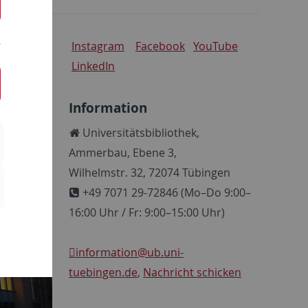
Instagram
Facebook
YouTube
LinkedIn
Information
Universitätsbibliothek,
Ammerbau, Ebene 3,
Wilhelmstr. 32, 72074 Tübingen
+49 7071 29-72846 (Mo–Do 9:00–
16:00 Uhr / Fr: 9:00–15:00 Uhr)
information
@ub.uni-
tuebingen.de
,
Nachricht schicken